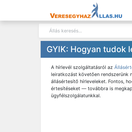
GYIK: Hogyan tudok lei
A hírlevél szolgáltatásról az
Állásért
leiratkozást követően rendszerünk 
állásértesítő hírleveleket. Fontos,
értesítéseket — továbbra is megkaph
ügyfélszolgálatunkkal.