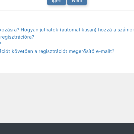
Igen
Nem
atkozásra? Hogyan juthatok (automatikusan) hozzá a számo
regisztrációra?
?
ciót követően a regisztrációt megerősítő e-mailt?