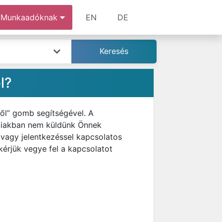
Munkaadóknak
EN
DE
l?
ről” gomb segítségével. A
bbiakban nem küldünk Önnek
 vagy jelentkezéssel kapcsolatos
kérjük vegye fel a kapcsolatot