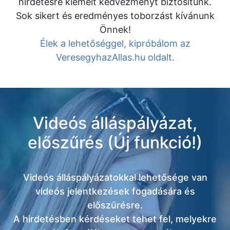
hirdetésre kiemelt kedvezményt biztosítunk.
Sok sikert és eredményes toborzást kívánunk
Önnek!
Élek a lehetőséggel, kipróbálom az
VeresegyhazAllas.hu oldalt.
Videós álláspályázat,
előszűrés (Új funkció!)
Videós álláspályázatokkal lehetősége van
videós jelentkezések fogadására és
előszűrésre.
A hirdetésben kérdéseket tehet fel, melyekre