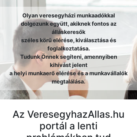
Olyan veresegyházi munkaadókkal
dolgozunk együtt, akiknek fontos az
álláskeresők
széles körű elérése, kiválasztása és
foglalkoztatása.
Tudunk Önnek segíteni, amennyiben
kihívást jelent
a helyi munkaerő elérése és a munkavállalók
megtalálása.
Az VeresegyhazAllas.hu
portál a lenti