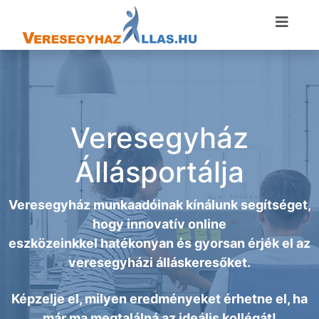
Veresegyház
Állásportálja
Veresegyház munkaadóinak kínálunk segítséget,
hogy innovatív online
eszközeinkkel hatékonyan és gyorsan érjék el az
veresegyházi álláskeresőket.
Képzelje el, milyen eredményeket érhetne el, ha
már ma megtalálná az ideális kollégát!