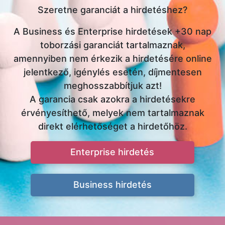
Szeretne garanciát a hirdetéshez?
A Business és Enterprise hirdetések +30 nap
toborzási garanciát tartalmaznak,
amennyiben nem érkezik a hirdetésére online
jelentkező, igénylés esetén, díjmentesen
meghosszabbítjuk azt!
A garancia csak azokra a hirdetésekre
érvényesíthető, melyek nem tartalmaznak
direkt elérhetőséget a hirdetőhöz.
Enterprise hirdetés
Business hirdetés