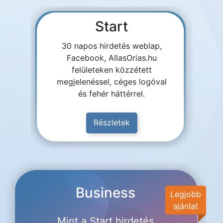
Start
30 napos hirdetés weblap,
Facebook, AllasOrias.hu
felületeken közzétett
megjelenéssel, céges logóval
és fehér háttérrel.
Részletek
Business
Legjobb
ajánlat
Mint a Start hirdetés