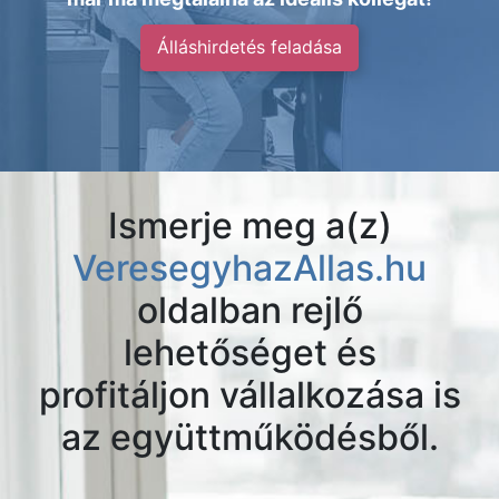
Álláshirdetés feladása
Ismerje meg a(z)
VeresegyhazAllas.hu
oldalban rejlő
lehetőséget és
profitáljon vállalkozása is
az együttműködésből.