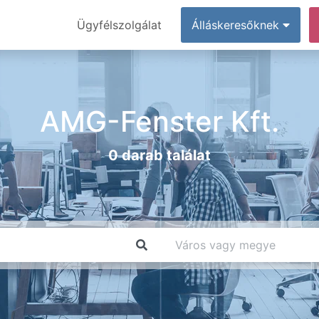
Ügyfélszolgálat
Álláskeresőknek
AMG-Fenster Kft.
0 darab találat