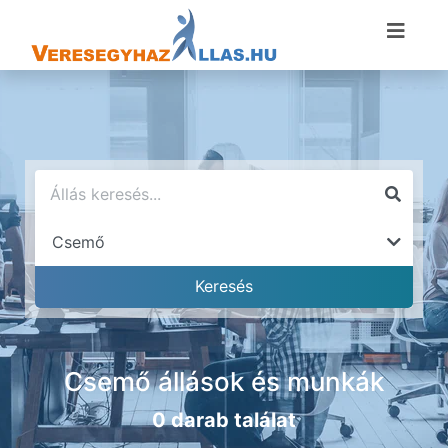
Csemő állások és munkák
0 darab találat