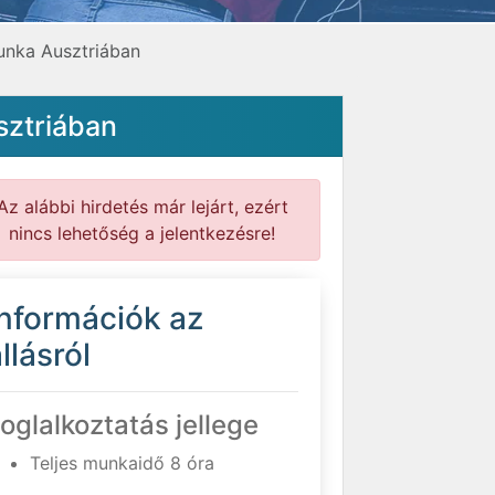
unka Ausztriában
sztriában
Az alábbi hirdetés már lejárt, ezért
nincs lehetőség a jelentkezésre!
Információk az
llásról
oglalkoztatás jellege
Teljes munkaidő 8 óra