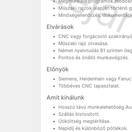
Megmunkáló programok módosítá
Műszaki rajzok alapján történő g
Minőségellenőrzés, dokumentáci
Elvárások
CNC vagy forgácsoló szakirányú
Műszaki rajz olvasása.
Német nyelvtudás B1 szinten (leg
Pontos és önálló munkavégzés.
Előnyök
Siemens, Heidenhain vagy Fanuc 
Többéves CNC tapasztalat.
Amit kínálunk
Hosszú távú munkalehetőség Aus
Szállás biztosított.
Útiköltség megtérítése.
Napidíj és különböző pótlékok.