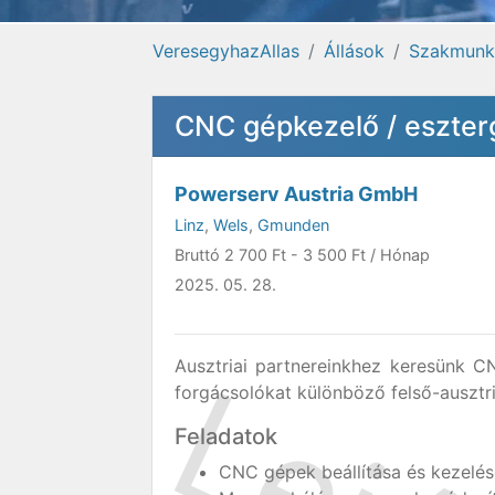
VeresegyhazAllas
Állások
Szakmunk
CNC gépkezelő / eszterg
Powerserv Austria GmbH
Linz
,
Wels
,
Gmunden
Bruttó
2 700 Ft
-
3 500 Ft
/ Hónap
2025. 05. 28.
Ausztriai partnereinkhez keresünk C
forgácsolókat különböző felső-ausztri
Feladatok
CNC gépek beállítása és kezelés