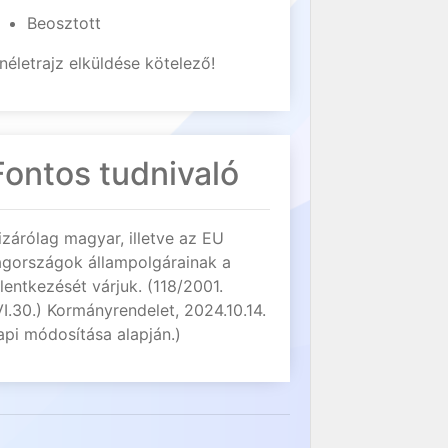
Beosztott
néletrajz elküldése kötelező!
Fontos tudnivaló
izárólag magyar, illetve az EU
agországok állampolgárainak a
elentkezését várjuk. (118/2001.
VI.30.) Kormányrendelet, 2024.10.14.
api módosítása alapján.)