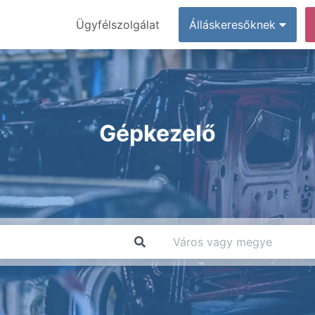
Ügyfélszolgálat
Álláskeresőknek
Gépkezelő