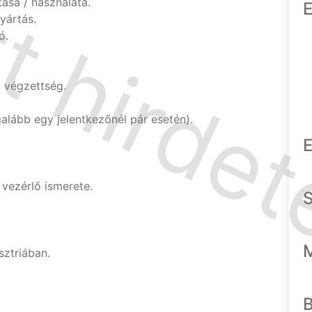
sa / használata.
E
yártás.
ó.
 végzettség.
alább egy jelentkezőnél pár esetén).
E
vezérlő ismerete.
ztriában.