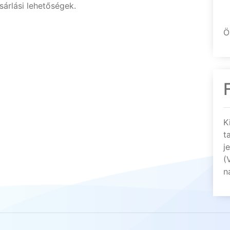
árlási lehetőségek.
Ö
K
t
j
(
n