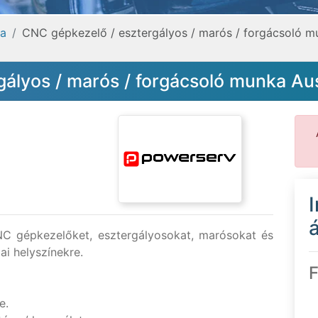
a
CNC gépkezelő / esztergályos / marós / forgácsoló m
ályos / marós / forgácsoló munka Au
á
NC gépkezelőket, esztergályosokat, marósokat és
ai helyszínekre.
F
e.