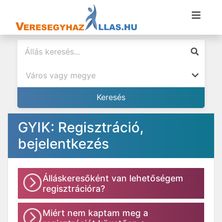
GYIK: Regisztráció,
bejelentkezés
Álláskeresőként van lehetőségem
regisztrációra?
Miért nem kaptam meg a