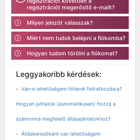
regisztrációt követően a
regisztrációt megerősítő e-mailt?
Milyen jelszót válasszak?
Miért nem tudok belépni a fiókomba?
Hogyan tudom törölni a fiókomat?
Leggyakoribb kérdések:
Van-e lehetőségem hírlevél feliratkozásra?
Hogyan juthatok (automatikusan) hozzá a
számomra megfelelő állásajánlatokhoz?
Álláskeresőként van lehetőségem