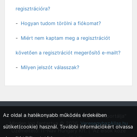
regisztrációra?
Hogyan tudom törölni a fiókomat?
Miért nem kaptam meg a regisztrációt
követően a regisztrációt megerősítő e-mailt?
Milyen jelszót válasszak?
Az oldal a hatékonyabb működés érdekében
"Veresegyház, Pest vármegyei régió állásportálja"
Minden jog fentartva © 2026.
VeresegyhazAllas.hu
sütiket(cookie) használ. További információkért olvassa
Üzemeltető: IT-Nav Hungary Kft. | "Az elsők közé