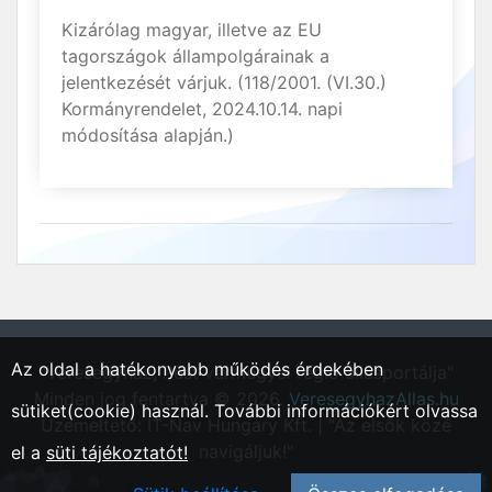
Kizárólag magyar, illetve az EU
tagországok állampolgárainak a
jelentkezését várjuk. (118/2001. (VI.30.)
Kormányrendelet, 2024.10.14. napi
módosítása alapján.)
Az oldal a hatékonyabb működés érdekében
"Veresegyház, Pest vármegyei régió állásportálja"
Minden jog fentartva © 2026.
VeresegyhazAllas.hu
sütiket(cookie) használ. További információkért olvassa
Üzemeltető: IT-Nav Hungary Kft. | "Az elsők közé
navigáljuk!"
el a
süti tájékoztatót!