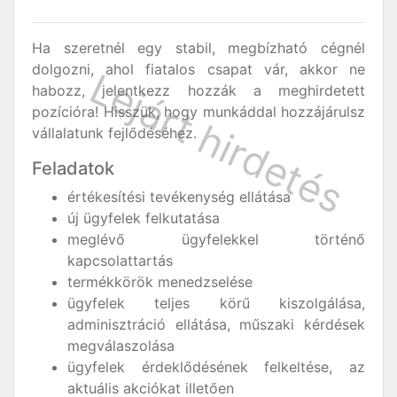
Ha szeretnél egy stabil, megbízható cégnél
dolgozni, ahol fiatalos csapat vár, akkor ne
habozz, jelentkezz hozzák a meghirdetett
pozícióra! Hisszük, hogy munkáddal hozzájárulsz
vállalatunk fejlődéséhez.
Feladatok
értékesítési tevékenység ellátása
új ügyfelek felkutatása
meglévő ügyfelekkel történő
kapcsolattartás
termékkörök menedzselése
ügyfelek teljes körű kiszolgálása,
adminisztráció ellátása, műszaki kérdések
megválaszolása
ügyfelek érdeklődésének felkeltése, az
aktuális akciókat illetően