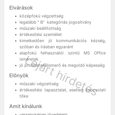
Elvárások
középfokú végzettség
legalább " B" kategóriás jogosítvány
műszaki beállítottság
értékesítési szemlélet
kimelkedően jó kommunikációs kézség,
szóban és írásban egyaránt
alapfokú felhasználói szintű MS Office
ismeretek
jó problémafelismerő és megoldó képesség
Előnyök
műszaki végzettség
értékesítési tapasztalat, esetleg kapcsolati
tőke
Amit kínálunk
versenyképes jövedelem