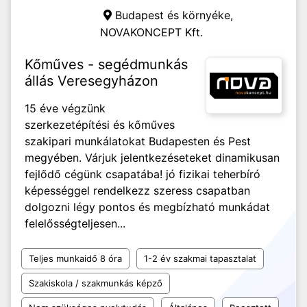
Budapest és környéke,
NOVAKONCEPT Kft.
Kőműves - segédmunkás
állás Veresegyházon
15 éve végzünk
szerkezetépítési és kőműves
szakipari munkálatokat Budapesten és Pest
megyében. Várjuk jelentkezéseteket dinamikusan
fejlődő cégünk csapatába! jó fizikai teherbíró
képességgel rendelkezz szeress csapatban
dolgozni légy pontos és megbízható munkádat
felelősségteljesen...
Teljes munkaidő 8 óra
1-2 év szakmai tapasztalat
Szakiskola / szakmunkás képző