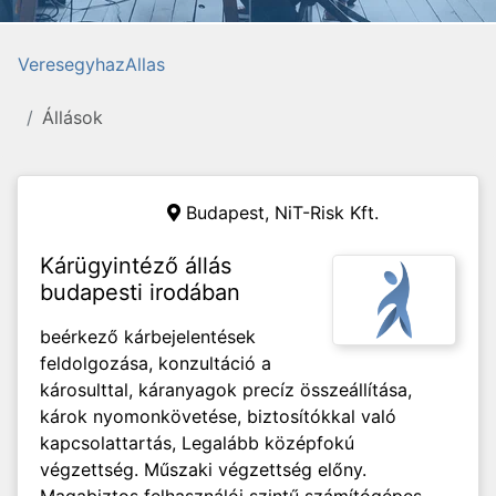
VeresegyhazAllas
Állások
Budapest, NiT-Risk Kft.
Kárügyintéző állás
budapesti irodában
beérkező kárbejelentések
feldolgozása, konzultáció a
károsulttal, káranyagok precíz összeállítása,
károk nyomonkövetése, biztosítókkal való
kapcsolattartás, Legalább középfokú
végzettség. Műszaki végzettség előny.