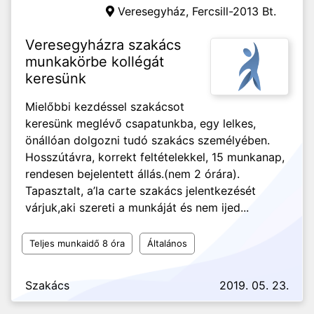
Veresegyház,
Fercsill-2013 Bt.
Veresegyházra szakács
munkakörbe kollégát
keresünk
Mielőbbi kezdéssel szakácsot
keresünk meglévő csapatunkba, egy lelkes,
önállóan dolgozni tudó szakács személyében.
Hosszútávra, korrekt feltételekkel, 15 munkanap,
rendesen bejelentett állás.(nem 2 órára).
Tapasztalt, a’la carte szakács jelentkezését
várjuk,aki szereti a munkáját és nem ijed...
Teljes munkaidő 8 óra
Általános
Szakács
2019. 05. 23.