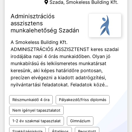
Szada,
Smokeless Building Kft.
Adminisztrációs
asszisztens
munkalehetőség Szadán
A Smokeless Building Kft.
ADMINISZTRÁCIÓS ASSZISZTENST keres szadai
irodájába napi 4 órás munkaidőben. Olyan jó
munkabírású és lelkiismeretes munkatársat
keresünk, aki képes határidőre pontosan,
precízen elvégezni a kiadott adatrögzítési,
nyilvántartási feladatokat. Feladatok közé...
Részmunkaidő 4 óra
Pályakezdő/friss diplomás
Nem igényel tapasztalatot
1-2 év szakmai tapasztalat
Gimnázium
Szakközépiskola
Általános
Beosztott