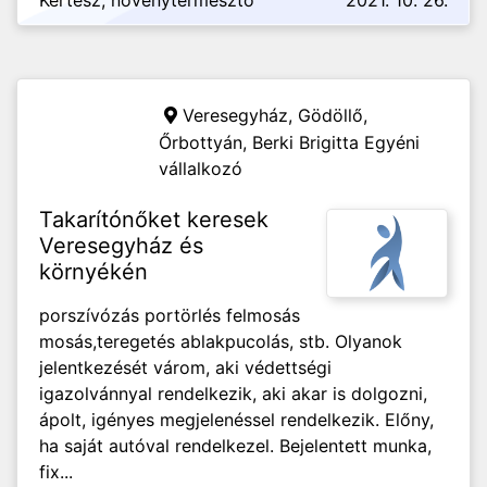
Kertész, növénytermesztő
2021. 10. 26.
Veresegyház, Gödöllő,
Őrbottyán,
Berki Brigitta Egyéni
vállalkozó
Takarítónőket keresek
Veresegyház és
környékén
porszívózás portörlés felmosás
mosás,teregetés ablakpucolás, stb. Olyanok
jelentkezését várom, aki védettségi
igazolvánnyal rendelkezik, aki akar is dolgozni,
ápolt, igényes megjelenéssel rendelkezik. Előny,
ha saját autóval rendelkezel. Bejelentett munka,
fix...