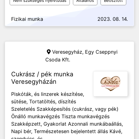
Nem szükséges nyelvtudás
Általános
Beosztott
Fizikai munka
2023. 08. 14.
Veresegyház,
Egy Cseppnyi
Csoda Kft.
Cukrász / pék munka
Veresegyházán
Piskóták, és linzerek készítése,
sütése, Tortatöltés, díszítés
Szeletelés Szakképesítés (cukrász, vagy pék)
Önálló munkavégzés Tiszta munkavégzés
Szakképzett, Gyakorlat Azonnali munkábaállás,
Napi bér, Természetesen bejelentett állás Kávé,
szendvics, és...