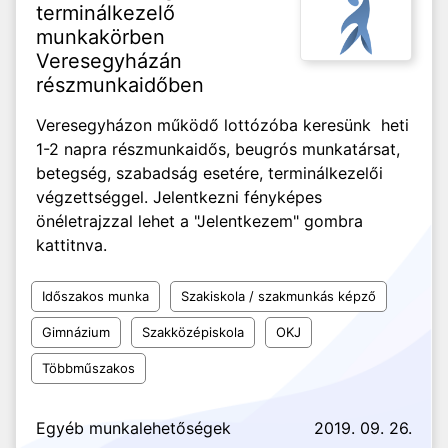
terminálkezelő
munkakörben
Veresegyházán
részmunkaidőben
Veresegyházon működő lottózóba keresünk heti
1-2 napra részmunkaidős, beugrós munkatársat,
betegség, szabadság esetére, terminálkezelői
végzettséggel. Jelentkezni fényképes
önéletrajzzal lehet a "Jelentkezem" gombra
kattitnva.
Időszakos munka
Szakiskola / szakmunkás képző
Gimnázium
Szakközépiskola
OKJ
Többműszakos
Egyéb munkalehetőségek
2019. 09. 26.