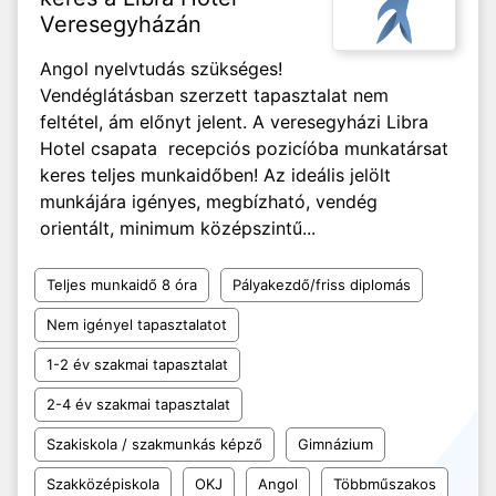
Veresegyházán
Angol nyelvtudás szükséges!
Vendéglátásban szerzett tapasztalat nem
feltétel, ám előnyt jelent. A veresegyházi Libra
Hotel csapata recepciós pozicíóba munkatársat
keres teljes munkaidőben! Az ideális jelölt
munkájára igényes, megbízható, vendég
orientált, minimum középszintű...
Teljes munkaidő 8 óra
Pályakezdő/friss diplomás
Nem igényel tapasztalatot
1-2 év szakmai tapasztalat
2-4 év szakmai tapasztalat
Szakiskola / szakmunkás képző
Gimnázium
Szakközépiskola
OKJ
Angol
Többműszakos